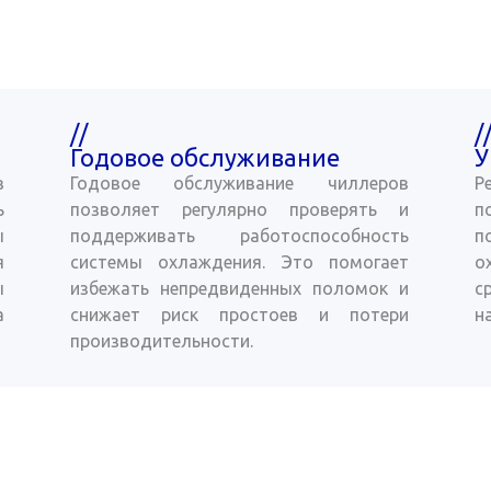
//
/
Годовое обслуживание
У
в
Годовое обслуживание чиллеров
Р
ь
позволяет регулярно проверять и
п
ы
поддерживать работоспособность
п
я
системы охлаждения. Это помогает
о
ы
избежать непредвиденных поломок и
с
а
снижает риск простоев и потери
н
производительности.