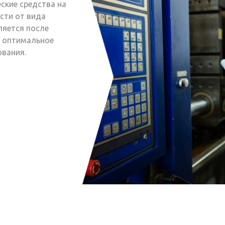
ские средства на
сти от вида
ляется после
я оптимальное
ования.