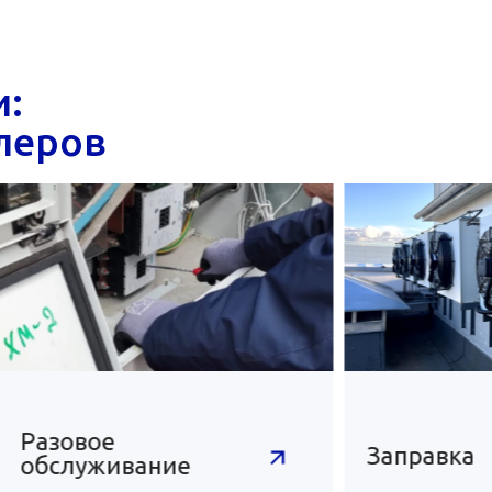
и:
леров
Разовое
Заправка
обслуживание