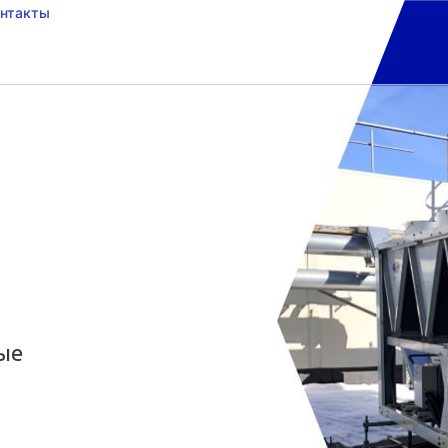
онтакты
ые