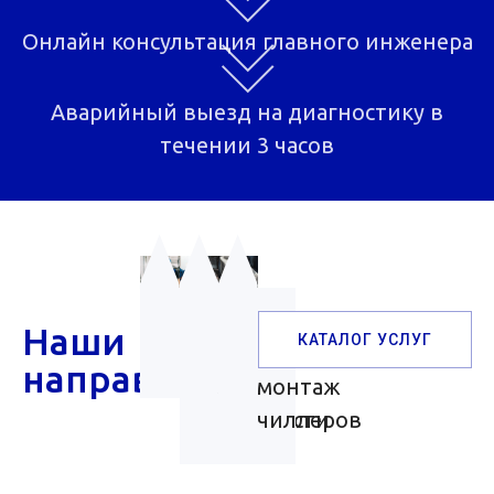
Онлайн консультация главного инженера
Аварийный выезд на диагностику в
течении 3 часов
Обслуживание
Ремонт
Поставка
Наши
КАТАЛОГ УСЛУГ
чиллеров
чиллеров
и
направления
любой
монтаж
мощности
чиллеров