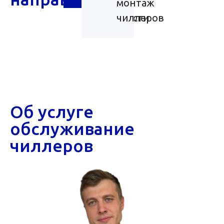
любой
монтаж
мощности
чиллеров
Об услуге
обслуживание
чиллеров